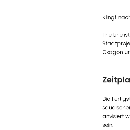
Klingt nac
The Line is
Stadtproje
Oxagon un
Zeitpl
Die Fertigs
saudischen
anvisiert 
sein.