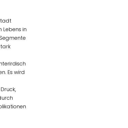
Stadt
n Lebens in
in Segmente
utark
nterirdisch
n. Es wird
Druck,
durch
likationen