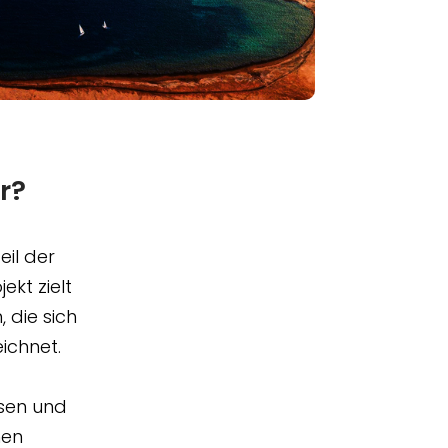
r?
eil der
kt zielt
 die sich
ichnet.
sen und
hen