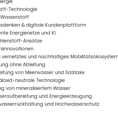
nergie
aft-Technologie
 Wasserstoff
tsdenken & digitale Kundenplattform
gente Energienetze und KI
ohlenstoff-Ansätze
rsinnovationen
s vernetztes und nachhaltiges Mobilitätsökosyste
zung ohne Ableitung
eitung von Meerwasser und Salzlake
dioxid-neutrale Technologie
ng von mineralisiertem Wasser
eraufbereitung und Energieerzeugung
asserrückhaltung und Hochwasserschutz