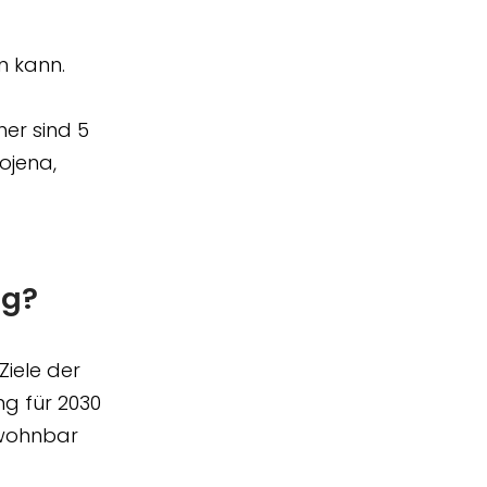
n kann.
her sind 5
ojena,
ig?
Ziele der
ng für 2030
bewohnbar