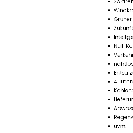
Solare
Windkr
Grüner
Zukunf
Intelli
Null-K
Verkeh
nahtlo
Entsal
Aufber
Kohlen
Lieferu
Abwass
Regenw
uvm.