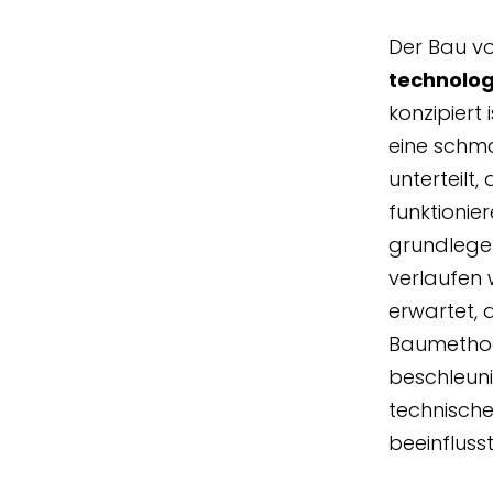
Der Bau vo
technolog
konzipiert 
eine schmal
unterteilt
funktionie
grundlegen
verlaufen 
erwartet,
Baumethode
beschleuni
technisch
beeinfluss