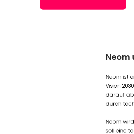
Neom u
Neom ist e
Vision 203
darauf ab,
durch tech
Neom wird
soll eine 