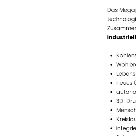
Das Megap
technologi
Zusammenle
industriel
Kohlen
Wohler
Lebens
neues 
autono
3D-Dru
Mensch
Kreisla
integri