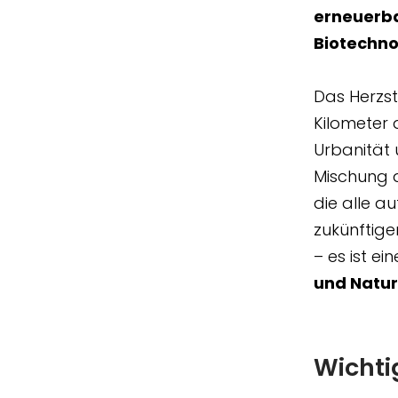
erneuerba
Biotechno
Das Herzs
Kilometer 
Urbanität 
Mischung 
die alle a
zukünftige
– es ist ei
und Natur 
Wichti