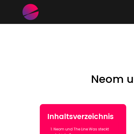
Neom un
Inhaltsverzeichnis
Neom und The Line Was steckt