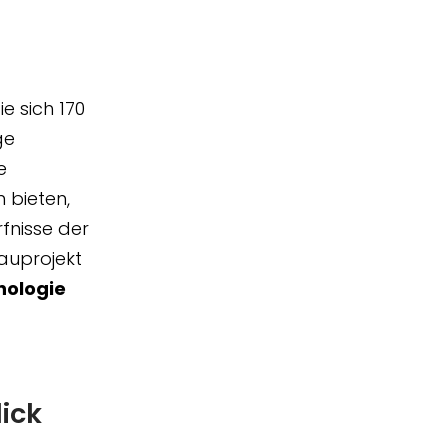
die sich 170
ge
e
 bieten,
fnisse der
Bauprojekt
nologie
ick