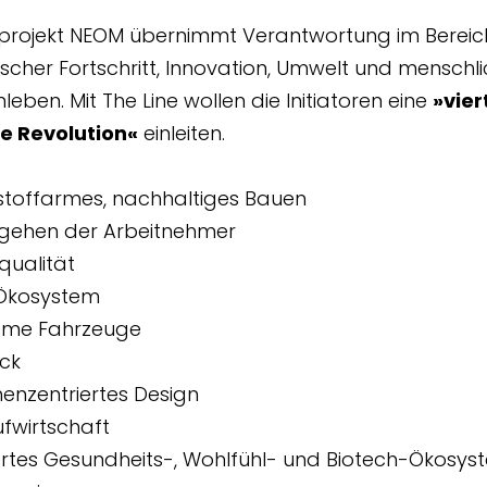
rojekt NEOM übernimmt Verantwortung im Bereic
scher Fortschritt, Innovation, Umwelt und menschl
ben. Mit The Line wollen die Initiatoren eine
»vier
le Revolution«
einleiten.
stoffarmes, nachhaltiges Bauen
gehen der Arbeitnehmer
qualität
Ökosystem
me Fahrzeuge
ck
enzentriertes Design
ufwirtschaft
ertes Gesundheits-, Wohlfühl- und Biotech-Ökosys